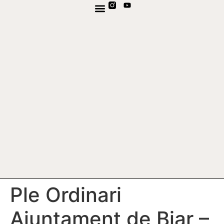
TV EN DIRECTE
CANAL DE WHATSAPP
Ple Ordinari
Ajuntament de Biar –