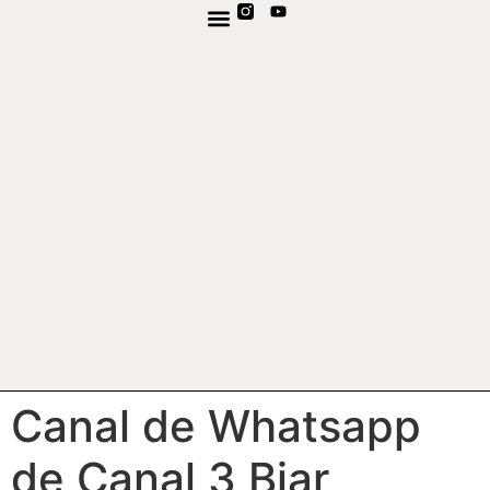
TV EN DIRECTE
CANAL DE WHATSAPP
Canal de Whatsapp
de Canal 3 Biar