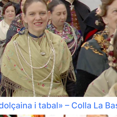
olçaina i tabal» – Colla La Bas