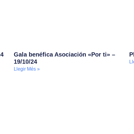
24
Gala benéfica Asociación «Por ti» –
P
19/10/24
Ll
Llegir Més »