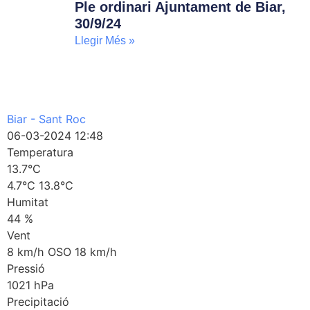
Ple ordinari Ajuntament de Biar,
30/9/24
Llegir Més »
Biar - Sant Roc
06-03-2024 12:48
Temperatura
13.7
°C
4.7°C
13.8°C
Humitat
44
%
Vent
8
km/h
OSO
18
km/h
Pressió
1021
hPa
Precipitació