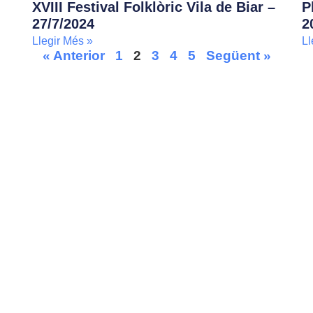
XVIII Festival Folklòric Vila de Biar –
P
27/7/2024
2
Llegir Més »
Ll
« Anterior
1
2
3
4
5
Següent »