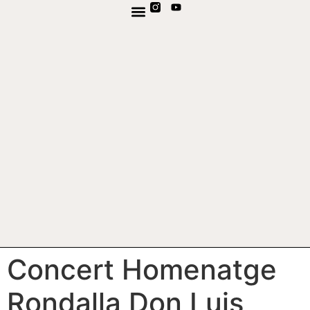
TV EN DIRECTE
CANAL DE WHATSAPP
Concert Homenatge
Rondalla Don Luis