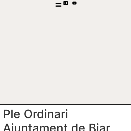
TV EN DIRECTE
CANAL DE WHATSAPP
Ple Ordinari
Ajuntament de Biar