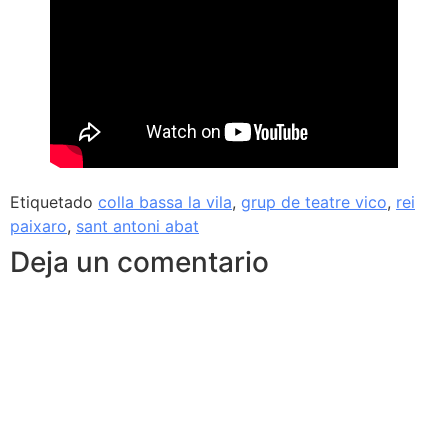
Etiquetado
colla bassa la vila
,
grup de teatre vico
,
rei
paixaro
,
sant antoni abat
Deja un comentario