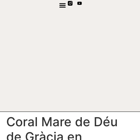
TV EN DIRECTE
CANAL DE WHATSAPP
Coral Mare de Déu
de Gràcia en