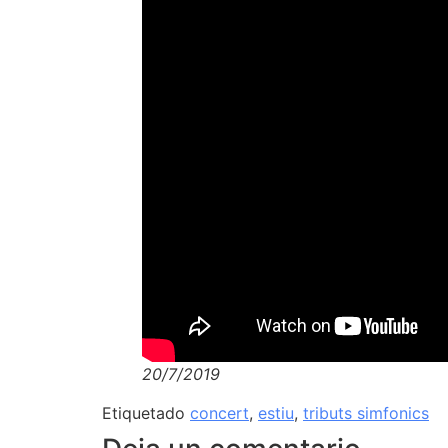
20/7/2019
Etiquetado
concert
,
estiu
,
tributs simfonics