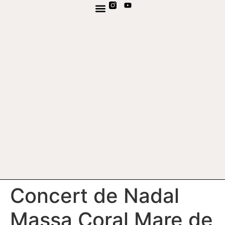
TV EN DIRECTE
CANAL DE WHATSAPP
Concert de Nadal
Massa Coral Mare de