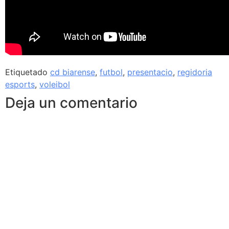
Etiquetado
cd biarense
,
futbol
,
presentacio
,
regidoria
esports
,
voleibol
Deja un comentario